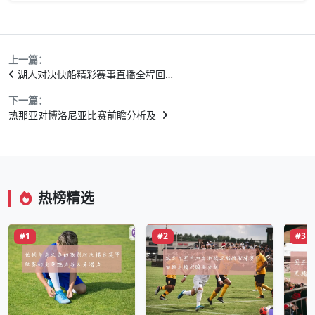
上一篇：
湖人对决快船精彩赛事直播全程回…
下一篇：
热那亚对博洛尼亚比赛前瞻分析及
热榜精选
#1
#2
#3