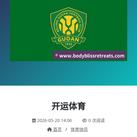
开运体育
2026-05-20 14:06
0 次阅读
首页
/
体育快讯