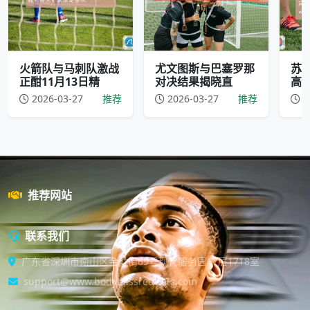
火箭队与马刺队激战
尤文图斯与巴塞罗那
苏
正酣11月13日精
对决结果揭晓直
高
2026-03-27
推荐
2026-03-27
推荐
2
推荐网站
联系我们
广东省深圳市南山区金融街69号现代服务园17层1718室
support@www.bodyblissretreats.com