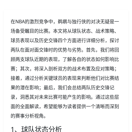
在NBA的激烈竞争中，鹈鹕与独行侠的对决无疑是一
场备受瞩目的比赛。本文将从球队状态、战术策略、
球员表现以及历史交锋四个方面进行详细分析，探讨
两队在面对面交锋时的优势与劣势。首先，我们将回
顾两支球队近期的表现，了解各自的状态如何影响比
赛；其次，将深入剖析双方的战术布置及应对策略；
接着，通过分析关键球员的表现来判断他们对比赛结
果的潜在影响；最后，我们会总结两队历史交锋记
录，洞悉其对未来比赛可能产生的影响。通过这些层
面的全面解读，希望能够为读者提供一个清晰而深刻
的赛事分析视角。
1、球队状态分析