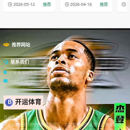
2026-05-12
推荐
2026-04-16
推荐
2
推荐网站
联系我们
广东省深圳市南山区金融街69号现代服务园17层1718室
support@www.bodyblissretreats.com
开运体育
开运体育提供综合体育赛事资讯、实时数据与内容服务，覆盖足球、