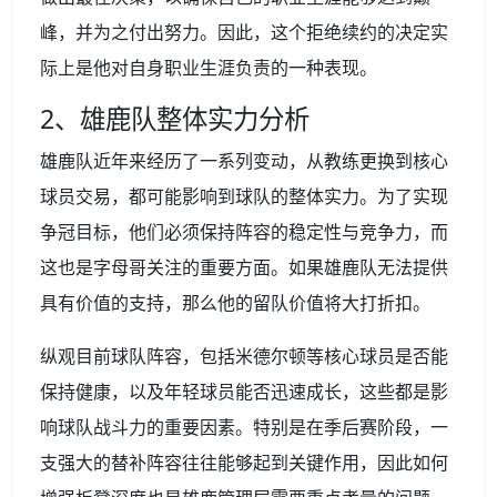
峰，并为之付出努力。因此，这个拒绝续约的决定实
际上是他对自身职业生涯负责的一种表现。
2、雄鹿队整体实力分析
雄鹿队近年来经历了一系列变动，从教练更换到核心
球员交易，都可能影响到球队的整体实力。为了实现
争冠目标，他们必须保持阵容的稳定性与竞争力，而
这也是字母哥关注的重要方面。如果雄鹿队无法提供
具有价值的支持，那么他的留队价值将大打折扣。
纵观目前球队阵容，包括米德尔顿等核心球员是否能
保持健康，以及年轻球员能否迅速成长，这些都是影
响球队战斗力的重要因素。特别是在季后赛阶段，一
支强大的替补阵容往往能够起到关键作用，因此如何