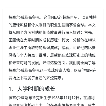
拉塞尔·威斯布鲁克，这位NBA的超级巨星，以其独特
的篮球风格和令人瞩目的职业生涯而享誉全球。本文
将从四个方面对他的传奇故事进行深入探讨：首先，
回顾他在大学时期的成长历程；其次，分析他在NBA
职业生涯中所取得的辉煌成就；接着，讨论他的比赛
风格与个人特点；最后，展望他在篮球历史上的地位
和未来可能的发展。通过这些方面，我们将全面了解
拉塞尔·威斯布鲁克这一篮球传奇人物，以及他如何在
赛场上书写属于自己的辉煌篇章。
1、大学时期的成长
拉塞尔·威斯布鲁克出生于1988年11月12日，在加利
福尼亚州洛杉矶长大。他在高中阶段表现出色，成为