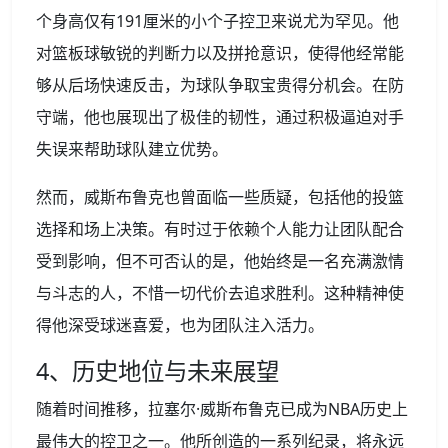
个身高仅有191厘米的小个子控卫来说尤为罕见。他
对篮板球敏锐的判断力以及拼抢意识，使得他经常能
够从后场快速反击，为球队争取宝贵得分机会。在防
守端，他也展现出了极佳的韧性，通过积极逼迫对手
失误来帮助球队建立优势。
然而，威斯布鲁克也曾面临一些质疑，包括他的投篮
选择和场上决策。有时过于依赖个人能力让团队配合
受到影响，但不可否认的是，他始终是一名充满激情
与斗志的人，不惜一切代价去追求胜利。这种精神使
得他深受球迷喜爱，也为团队注入活力。
4、历史地位与未来展望
随着时间推移，拉塞尔·威斯布鲁克已成为NBA历史上
最伟大的控卫之一。他所创造的一系列纪录，将永远