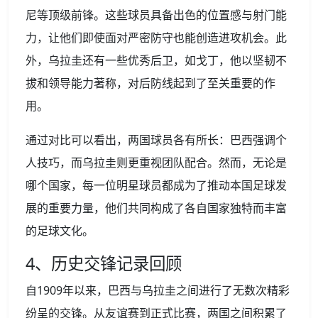
尼等顶级前锋。这些球员具备出色的位置感与射门能
力，让他们即使面对严密防守也能创造进攻机会。此
外，乌拉圭还有一些优秀后卫，如戈丁，他以坚韧不
拔和领导能力著称，对后防线起到了至关重要的作
用。
通过对比可以看出，两国球员各有所长：巴西强调个
人技巧，而乌拉圭则更重视团队配合。然而，无论是
哪个国家，每一位明星球员都成为了推动本国足球发
展的重要力量，他们共同构成了各自国家独特而丰富
的足球文化。
4、历史交锋记录回顾
自1909年以来，巴西与乌拉圭之间进行了无数次精彩
纷呈的交锋。从友谊赛到正式比赛，两国之间积累了