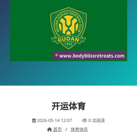
开运体育
2026-05-14 12:07
0 次阅读
首页
/
体育快讯