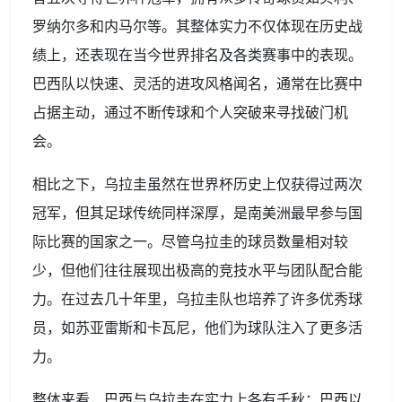
罗纳尔多和内马尔等。其整体实力不仅体现在历史战
绩上，还表现在当今世界排名及各类赛事中的表现。
巴西队以快速、灵活的进攻风格闻名，通常在比赛中
占据主动，通过不断传球和个人突破来寻找破门机
会。
相比之下，乌拉圭虽然在世界杯历史上仅获得过两次
冠军，但其足球传统同样深厚，是南美洲最早参与国
际比赛的国家之一。尽管乌拉圭的球员数量相对较
少，但他们往往展现出极高的竞技水平与团队配合能
力。在过去几十年里，乌拉圭队也培养了许多优秀球
员，如苏亚雷斯和卡瓦尼，他们为球队注入了更多活
力。
整体来看，巴西与乌拉圭在实力上各有千秋：巴西以