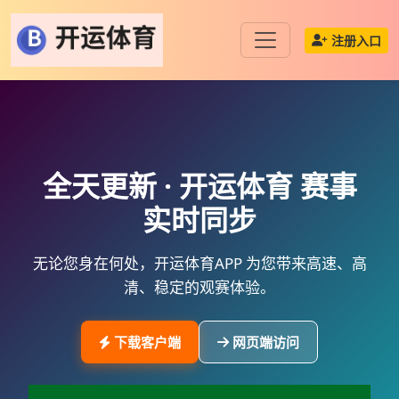
注册入口
全天更新 ·
开运体育
赛事
实时同步
无论您身在何处，
开运体育APP
为您带来高速、高
清、稳定的观赛体验。
下载客户端
网页端访问