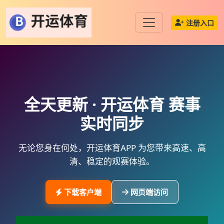
注册入口
全天更新 ·
开运体育
赛事
实时同步
无论您身在何处，
开运体育APP
为您带来高速、高
清、稳定的观赛体验。
下载客户端
网页端访问