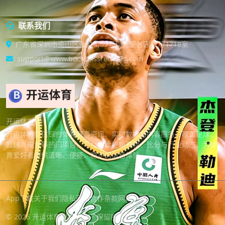
联系我们
广东省深圳市南山区金融街69号现代服务园17层1718室
support@www.bodyblissretreats.com
开运体育
开运体育提供综合体育赛事资讯、实时数据与内容服务，覆盖足球、
篮球、电竞等热门项目。平台持续更新赛程、比分与行业动态，为体
育爱好者提供清晰、便捷、稳定的信息体验。
App下载
关于我们
隐私政策
合作条款
网站地图
© 2026 开运体育 版权所有 · 保留所有权利