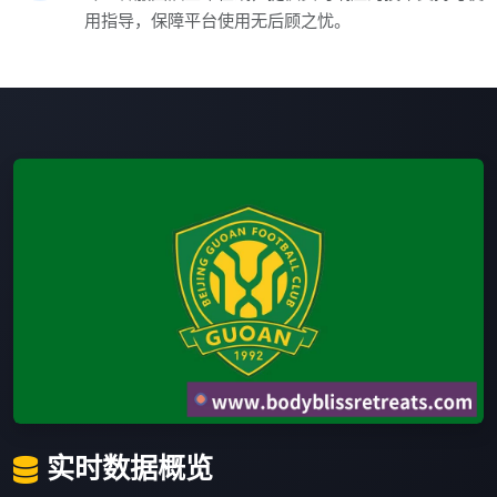
用指导，保障平台使用无后顾之忧。
实时数据概览