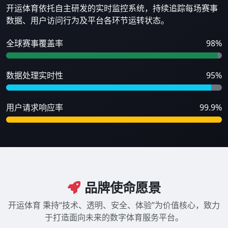
开运体育依托自主研发的实时监控系统，持续追踪每场赛事
数据、用户访问行为及平台各环节运转状态。
全球赛事覆盖率
98%
数据处理实时性
95%
用户请求响应率
99.9%
品牌使命愿景
开运体育 秉持“技术、透明、安全、体验”为价值核心，致力
于打造面向未来的数字体育服务平台。