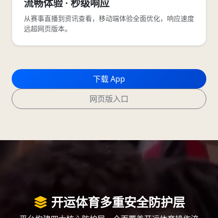
流畅体验 · 秒级响应
从赛事直播到资讯查看，移动端体验全面优化，响应速度
远超网页版本。
下载 App
网页版入口
开运体育多重安全防护层