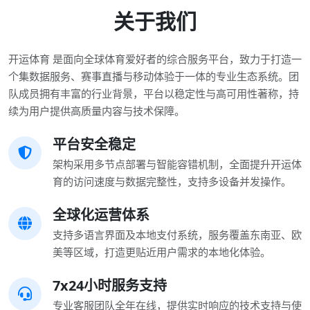
关于我们
开运体育 是面向全球体育爱好者的综合服务平台，致力于打造一
个集数据服务、赛事直播与移动体验于一体的专业生态系统。团
队成员拥有丰富的行业背景，平台以稳定性与高可用性著称，持
续为用户提供高质量内容与技术保障。
平台安全稳定
架构采用多节点部署与智能容错机制，全面提升开运体
育的访问速度与数据完整性，支持多设备并发操作。
全球化运营体系
支持多语言界面及本地支付系统，服务覆盖东南亚、欧
美等区域，打造更贴近用户需求的本地化体验。
7x24小时服务支持
专业客服团队全年在线，提供实时响应的技术支持与使