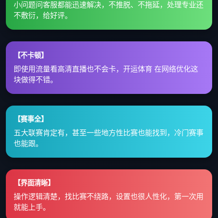
小问题问客服都能迅速解决，不推脱、不拖延，处理专业还
不敷衍，给好评。
【不卡顿】
即使用流量看高清直播也不会卡，开运体育 在网络优化这
块做得不错。
【赛事全】
五大联赛肯定有，甚至一些地方性比赛也能找到，冷门赛事
也能跟。
【界面清晰】
操作逻辑清楚，找比赛不绕路，设置也很人性化，第一次用
就能上手。